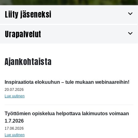
Liity jäseneksi
Urapalvelut
Liity jäseneksi kaikille avoimeen Työttömyyskassa
Prohon. Jäsenmaksu on alhaisimmallaan vain 7,5 €/kk
Työttömyyskassa Pron urapalvelut työllistymisen tukena
Liity nyt
Ajankohtaista
Löydät urapalveluistamme mielenkiintoisia webinaareja,
työkaluja työnhakuun, urasuunnitteluun ja tekoälytaitojen
kehittämiseen.
Inspiraatiota elokuuhun – tule mukaan webinaareihin!
20.07.2026
Lue uutinen
Tutustu urapalveluihin
Työttömien opiskelua helpottava lakimuutos voimaan
1.7.2026
17.06.2026
Lue uutinen