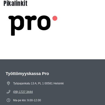
Pikalinkit
Siirry kysymyksiin
Työttömyyskassa Pro
Työpajankatu 13 A, PL 1 00581 Helsinki
(09) 1727 3444
Ma-pe klo: 9.00-12.00