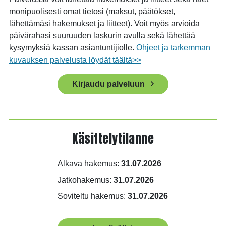
monipuolisesti omat tietosi (maksut, päätökset,
lähettämäsi hakemukset ja liitteet). Voit myös arvioida
päivärahasi suuruuden laskurin avulla sekä lähettää
kysymyksiä kassan asiantuntijiolle.
Ohjeet ja tarkemman
kuvauksen palvelusta löydät täältä>>
(Linkki
Kirjaudu palveluun
avautuu
uuteen
välilehteen)
Käsittelytilanne
Alkava hakemus:
31.07.2026
Jatkohakemus:
31.07.2026
Soviteltu hakemus:
31.07.2026